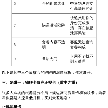
6
合约期限绑死
中途销户需支
付高额违约金
快递员用你的
身份完成激
快递激活陷阱
7
活，存在信息
泄露风险
套餐内容不透
客服无法查询
8
明
套餐构成
卡用不了找不
售后无门
9
到人处理
以下是其中三个最核心的陷阱的深度解析，依次展开。
三、陷阱一：物联卡冒充正规卡（重中之重）
很多人踩坑的根源是分不清正规运营商流量卡和物联卡，两者
看似都是大流量低月租，实则天差地别：
正规流量卡
：