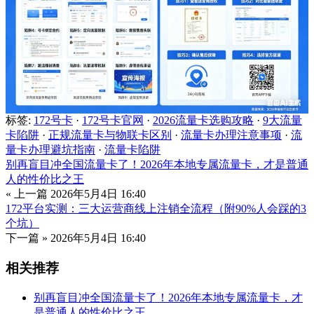
标签:
172号卡
·
172号卡官网
·
2026流量卡选购攻略
·
9大流量
卡陷阱
·
正规流量卡与物联卡区别
·
流量卡办理注意事项
·
流
量卡办理避坑指南
·
流量卡陷阱
别再盲目冲全国流量卡了！2026年本地专属流量卡，才是普通
人的性价比之王
« 上一篇
2026年5月4日 16:40
172平台实测：三大运营商线上注销全流程（附90%人会踩的3
个坑）
下一篇 »
2026年5月4日 16:40
相关推荐
别再盲目冲全国流量卡了！2026年本地专属流量卡，才
是普通人的性价比之王