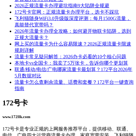
2026正规流量卡办理避坑指南9大陷阱全规避
172号卡官网：正规流量卡办理平台，选卡不踩坑
飞利猫随身WiFi3.0升级版深度评测：每月1500G流量，
真能替代宽带吗？
2026年流量卡办理全攻略：如何避开物联卡陷阱，选到
正规大流量卡？
网上买的流量卡为什么容易限速？2026正规流量卡限速
规则详解
流量卡常见疑问解答：2026办卡必看的10个核心问题
本地卡vs全国卡：我卖了5万张卡，告诉你哪个更划算
联通/移动/电信/广电哪家流量卡最划算？172平台2026年
5月数据对比
流量卡怎么查剩余流量、话费和套餐？172平台一键查询
指南
172号卡
www.172llk.com
172号卡是专业正规的上网服务推荐平台，提供移动、联通、
电信、广电四大运营商流量卡办理、家庭宽带安装、飞利猫随