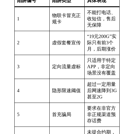
陷阱编号
陷阱类型
具体表现
不能打电话、
物联卡冒充正
1
收短信，售后
规卡
无保障
“19元200G”实
2
虚假套餐宣传
际只有前3个
月，后期涨价
只适用于特定
3
定向流量虚标
APP，非定向
场景没有覆盖
超过一定用量
4
隐形限速阈值
后网速降到3G
甚至2G
要求在非官方
5
首充骗局
非正规渠道预
存话费
未提合约期，