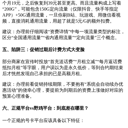
个月19元，之后恢复到39元甚至更高。而且流量构成上写着
“200G”，可能包含150G定向流量（仅限抖音、快手等指定
APP）+50G通用流量，一旦你刷B站、玩游戏、用微信看视
频，直接消耗通用流量，用超了就是5元/G的额外扣费。
建议：办理前仔细阅读“资费详情”中每一项流量类型的标注，
区分“全国通用流量”“省内通用流量”“定向流量”三个概念。
五、陷阱三：促销过期后计费方式大变脸
部分商家在宣传时投放“首充送话费”“月租立减”“每月返话费
抵扣月租”等字眼，用户误以为是永久低价，等到合约期结束
后才恍然发现自己承担的已是高额月租。
建议：办理前看促销持续期限，不要抱有“系统会自动续办优
惠活动”的侥幸心理，要提前为到期后的资费上涨做好对应的
预算心理准备。
六、正规平台vs野鸡平台：到底差在哪里？
一个正规的号卡平台应该具备以下特征：