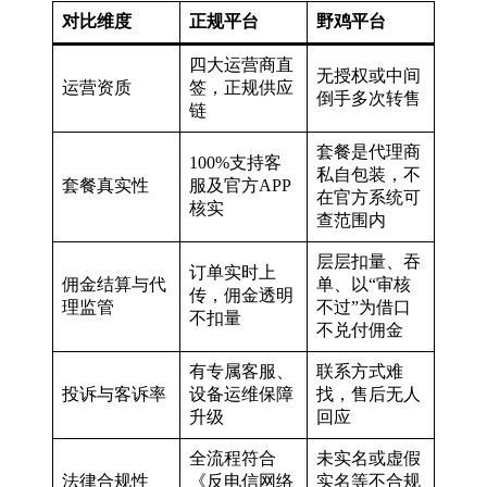
对比维度
正规平台
野鸡平台
四大运营商直
无授权或中间
运营资质
签，正规供应
倒手多次转售
链
套餐是代理商
100%支持客
私自包装，不
套餐真实性
服及官方APP
在官方系统可
核实
查范围内
层层扣量、吞
订单实时上
佣金结算与代
单、以“审核
传，佣金透明
理监管
不过”为借口
不扣量
不兑付佣金
有专属客服、
联系方式难
投诉与客诉率
设备运维保障
找，售后无人
升级
回应
全流程符合
未实名或虚假
法律合规性
《反电信网络
实名等不合规