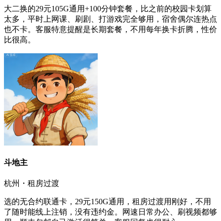
大二换的29元105G通用+100分钟套餐，比之前的校园卡划算
太多，平时上网课、刷剧、打游戏完全够用，宿舍偶尔连热点
也不卡。客服特意提醒是长期套餐，不用每年换卡折腾，性价
比很高。
斗地主
杭州・租房过渡
选的无合约联通卡，29元150G通用，租房过渡用刚好，不用
了随时能线上注销，没有违约金。网速日常办公、刷视频都够