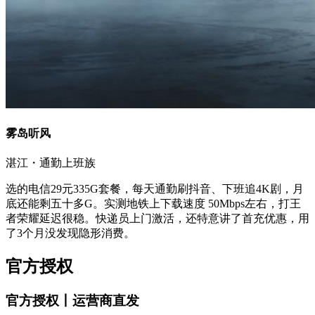
雾岛听风
湛江・通勤上班族
选的电信29元335G套餐，每天通勤刷抖音、下班追4K剧，月
底还能剩五十多G。实测地铁上下载速度 50Mbps左右，打王
者荣耀延迟很稳。快递员上门激活，还特意讲了首充优惠，用
了3个月没发现隐形消费。
官方授权
官方授权丨运营商直发