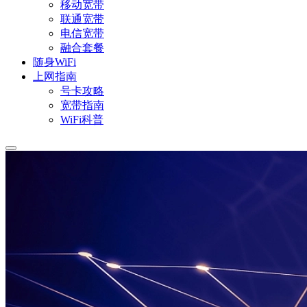
移动宽带
联通宽带
电信宽带
融合套餐
随身WiFi
上网指南
号卡攻略
宽带指南
WiFi科普