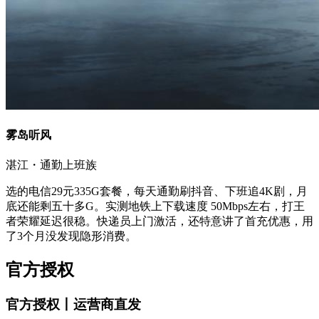
雾岛听风
湛江・通勤上班族
选的电信29元335G套餐，每天通勤刷抖音、下班追4K剧，月
底还能剩五十多G。实测地铁上下载速度 50Mbps左右，打王
者荣耀延迟很稳。快递员上门激活，还特意讲了首充优惠，用
了3个月没发现隐形消费。
官方授权
官方授权丨运营商直发