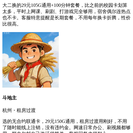
大二换的29元105G通用+100分钟套餐，比之前的校园卡划算
太多，平时上网课、刷剧、打游戏完全够用，宿舍偶尔连热点
也不卡。客服特意提醒是长期套餐，不用每年换卡折腾，性价
比很高。
斗地主
杭州・租房过渡
选的无合约联通卡，29元150G通用，租房过渡用刚好，不用
了随时能线上注销，没有违约金。网速日常办公、刷视频都够