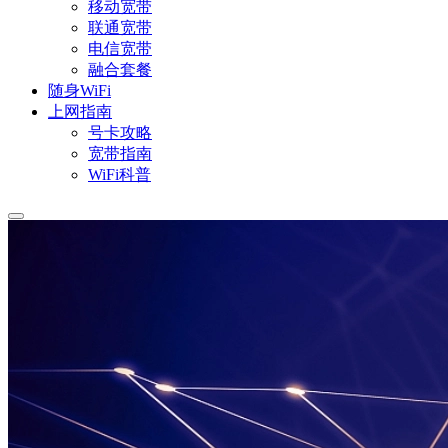
移动宽带
联通宽带
电信宽带
融合套餐
随身WiFi
上网指南
号卡攻略
宽带指南
WiFi科普