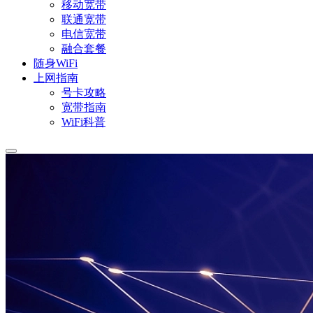
移动宽带
联通宽带
电信宽带
融合套餐
随身WiFi
上网指南
号卡攻略
宽带指南
WiFi科普