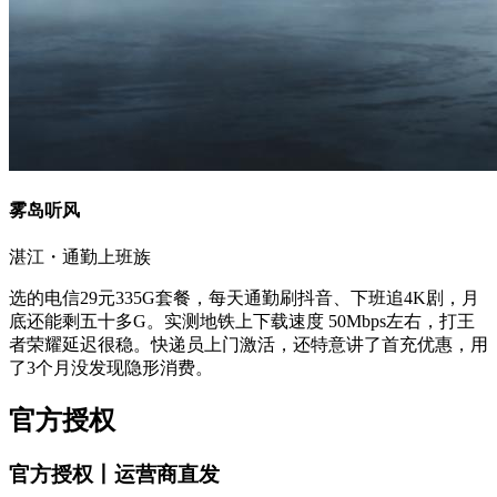
雾岛听风
湛江・通勤上班族
选的电信29元335G套餐，每天通勤刷抖音、下班追4K剧，月
底还能剩五十多G。实测地铁上下载速度 50Mbps左右，打王
者荣耀延迟很稳。快递员上门激活，还特意讲了首充优惠，用
了3个月没发现隐形消费。
官方授权
官方授权丨运营商直发