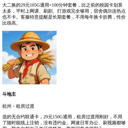
大二换的29元105G通用+100分钟套餐，比之前的校园卡划算
太多，平时上网课、刷剧、打游戏完全够用，宿舍偶尔连热点
也不卡。客服特意提醒是长期套餐，不用每年换卡折腾，性价
比很高。
斗地主
杭州・租房过渡
选的无合约联通卡，29元150G通用，租房过渡用刚好，不用
了随时能线上注销，没有违约金。网速日常办公、刷视频都够