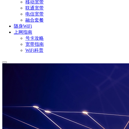
移动宽带
联通宽带
电信宽带
融合套餐
随身WiFi
上网指南
号卡攻略
宽带指南
WiFi科普