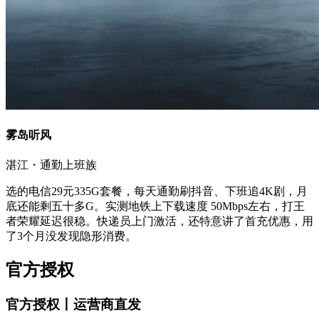
雾岛听风
湛江・通勤上班族
选的电信29元335G套餐，每天通勤刷抖音、下班追4K剧，月
底还能剩五十多G。实测地铁上下载速度 50Mbps左右，打王
者荣耀延迟很稳。快递员上门激活，还特意讲了首充优惠，用
了3个月没发现隐形消费。
官方授权
官方授权丨运营商直发