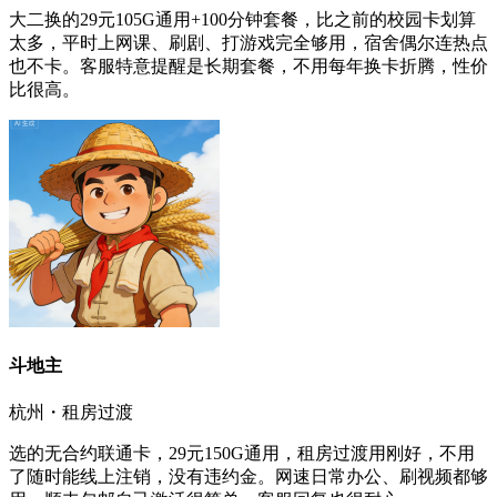
大二换的29元105G通用+100分钟套餐，比之前的校园卡划算
太多，平时上网课、刷剧、打游戏完全够用，宿舍偶尔连热点
也不卡。客服特意提醒是长期套餐，不用每年换卡折腾，性价
比很高。
斗地主
杭州・租房过渡
选的无合约联通卡，29元150G通用，租房过渡用刚好，不用
了随时能线上注销，没有违约金。网速日常办公、刷视频都够