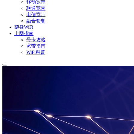
移动宽带
联通宽带
电信宽带
融合套餐
随身WiFi
上网指南
号卡攻略
宽带指南
WiFi科普