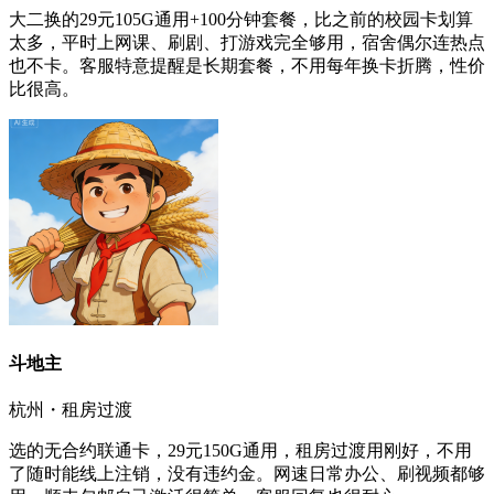
大二换的29元105G通用+100分钟套餐，比之前的校园卡划算
太多，平时上网课、刷剧、打游戏完全够用，宿舍偶尔连热点
也不卡。客服特意提醒是长期套餐，不用每年换卡折腾，性价
比很高。
斗地主
杭州・租房过渡
选的无合约联通卡，29元150G通用，租房过渡用刚好，不用
了随时能线上注销，没有违约金。网速日常办公、刷视频都够