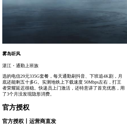
雾岛听风
湛江・通勤上班族
选的电信29元335G套餐，每天通勤刷抖音、下班追4K剧，月
底还能剩五十多G。实测地铁上下载速度 50Mbps左右，打王
者荣耀延迟很稳。快递员上门激活，还特意讲了首充优惠，用
了3个月没发现隐形消费。
官方授权
官方授权丨运营商直发