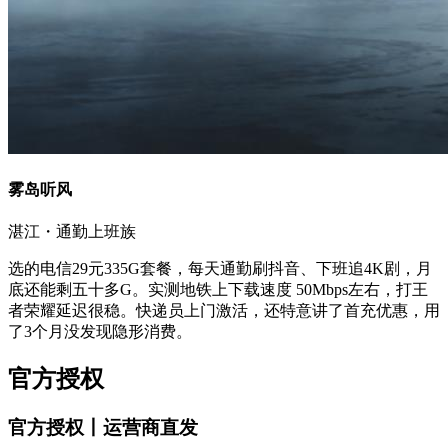
雾岛听风
湛江・通勤上班族
选的电信29元335G套餐，每天通勤刷抖音、下班追4K剧，月
底还能剩五十多G。实测地铁上下载速度 50Mbps左右，打王
者荣耀延迟很稳。快递员上门激活，还特意讲了首充优惠，用
了3个月没发现隐形消费。
官方授权
官方授权丨运营商直发