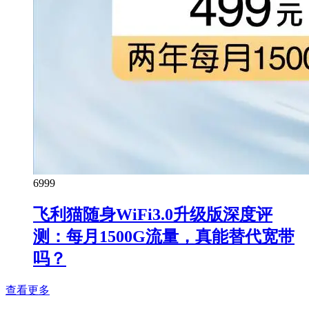
69
99
飞利猫随身WiFi3.0升级版深度评
测：每月1500G流量，真能替代宽带
吗？
查看更多