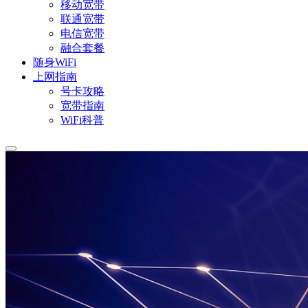
移动宽带
联通宽带
电信宽带
融合套餐
随身WiFi
上网指南
号卡攻略
宽带指南
WiFi科普