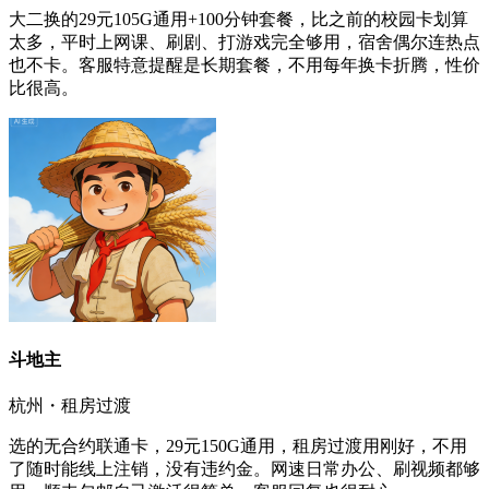
大二换的29元105G通用+100分钟套餐，比之前的校园卡划算
太多，平时上网课、刷剧、打游戏完全够用，宿舍偶尔连热点
也不卡。客服特意提醒是长期套餐，不用每年换卡折腾，性价
比很高。
斗地主
杭州・租房过渡
选的无合约联通卡，29元150G通用，租房过渡用刚好，不用
了随时能线上注销，没有违约金。网速日常办公、刷视频都够