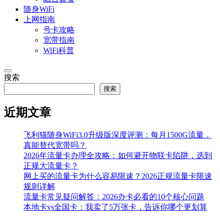
随身WiFi
上网指南
号卡攻略
宽带指南
WiFi科普
搜索
搜索
近期文章
飞利猫随身WiFi3.0升级版深度评测：每月1500G流量，
真能替代宽带吗？
2026年流量卡办理全攻略：如何避开物联卡陷阱，选到
正规大流量卡？
网上买的流量卡为什么容易限速？2026正规流量卡限速
规则详解
流量卡常见疑问解答：2026办卡必看的10个核心问题
本地卡vs全国卡：我卖了5万张卡，告诉你哪个更划算