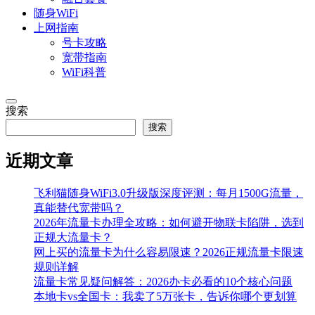
随身WiFi
上网指南
号卡攻略
宽带指南
WiFi科普
搜索
搜索
近期文章
飞利猫随身WiFi3.0升级版深度评测：每月1500G流量，
真能替代宽带吗？
2026年流量卡办理全攻略：如何避开物联卡陷阱，选到
正规大流量卡？
网上买的流量卡为什么容易限速？2026正规流量卡限速
规则详解
流量卡常见疑问解答：2026办卡必看的10个核心问题
本地卡vs全国卡：我卖了5万张卡，告诉你哪个更划算